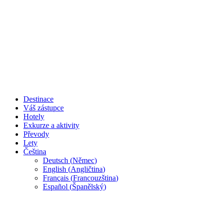
Destinace
Váš zástupce
Hotely
Exkurze a aktivity
Převody
Lety
Čeština
Deutsch
(
Němec
)
English
(
Angličtina
)
Français
(
Francouzština
)
Español
(
Španělský
)