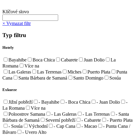
Klíčové slovo
× Vymazat filtr
Typ filtru
Hotely
Bayahibe
Boca Chica
Cabarete
Juan Dolio
La
Romana
Více na
Las Galeras
Las Terrenas
Miches
Puerto Plata
Punta
Cana
Santa Bárbara de Samaná
Santo Domingo
Sosúa
Exkurze
Jižní pobřeží
- Bayahibe
- Boca Chica
- Juan Dolio
-
La Romana
Více na
Poloostrov Samana
- Las Galeras
- Las Terrenas
- Santa
Bárbara de Samaná
Severní pobřeží
- Cabarete
- Puerto Plata
- Sosúa
Východní
- Cap Cana
- Macao
- Punta Cana /
Bávaro
- Uvero Alto