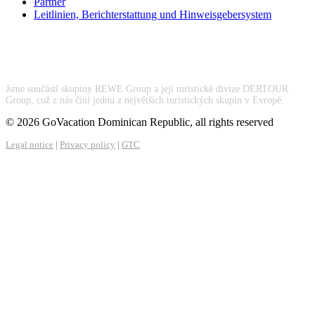
Partner
Leitlinien, Berichterstattung und Hinweisgebersystem
Jsme součástí skupiny REWE Group a její turistické divize DERTOUR
Group, což z nás činí jednu z největších turistických skupin v Evropě.
© 2026 GoVacation Dominican Republic, all rights reserved
Legal notice
|
Privacy policy
|
GTC