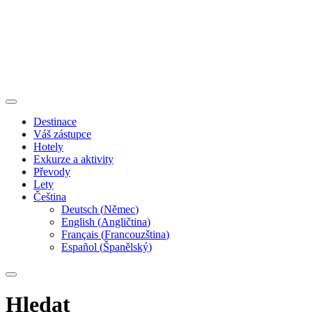
Destinace
Váš zástupce
Hotely
Exkurze a aktivity
Převody
Lety
Čeština
Deutsch
(
Němec
)
English
(
Angličtina
)
Français
(
Francouzština
)
Español
(
Španělský
)
Hledat