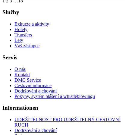
1
2
3
…
18
Služby
Exkurze a aktivity
Hotely
Transfers
Lety
Váš zástupce
Servis
O nás
Kontakt
DMC Service
Cestovní informace
Dodržování a chování
Pokyny, systém hlášení a whistleblowingu
Informationen
UDRŽITELNOST PRO UDRŽITELNÝ CESTOVNÍ
RUCH
Dodržování a chování