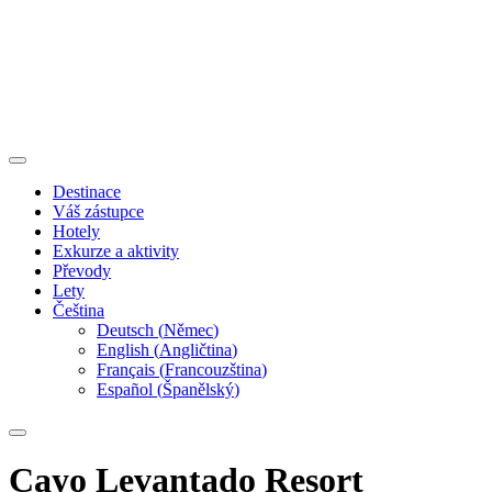
Destinace
Váš zástupce
Hotely
Exkurze a aktivity
Převody
Lety
Čeština
Deutsch
(
Němec
)
English
(
Angličtina
)
Français
(
Francouzština
)
Español
(
Španělský
)
Cayo Levantado Resort