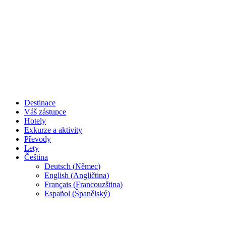
Destinace
Váš zástupce
Hotely
Exkurze a aktivity
Převody
Lety
Čeština
Deutsch
(
Němec
)
English
(
Angličtina
)
Français
(
Francouzština
)
Español
(
Španělský
)