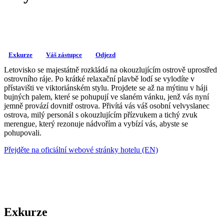
Exkurze
Váš zástupce
Odjezd
Letovisko se majestátně rozkládá na okouzlujícím ostrově uprostřed
ostrovního ráje. Po krátké relaxační plavbě lodí se vylodíte v
přístavišti ve viktoriánském stylu. Projdete se až na mýtinu v háji
bujných palem, které se pohupují ve slaném vánku, jenž vás nyní
jemně provází dovnitř ostrova. Přivítá vás váš osobní velvyslanec
ostrova, milý personál s okouzlujícím přízvukem a tichý zvuk
merengue, který rezonuje nádvořím a vybízí vás, abyste se
pohupovali.
Přejděte na oficiální webové stránky hotelu (EN)
Exkurze