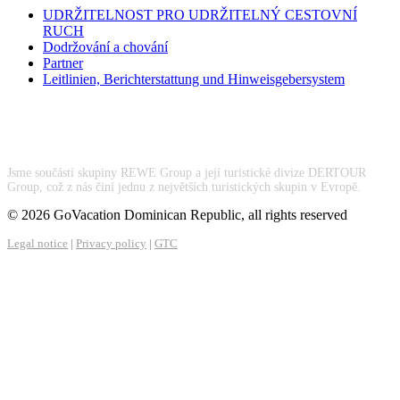
UDRŽITELNOST PRO UDRŽITELNÝ CESTOVNÍ
RUCH
Dodržování a chování
Partner
Leitlinien, Berichterstattung und Hinweisgebersystem
Jsme součástí skupiny REWE Group a její turistické divize DERTOUR
Group, což z nás činí jednu z největších turistických skupin v Evropě.
© 2026 GoVacation Dominican Republic, all rights reserved
Legal notice
|
Privacy policy
|
GTC