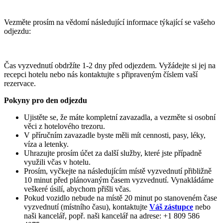
Vezměte prosím na vědomí následující informace týkající se vašeho
odjezdu:
Čas vyzvednutí obdržíte 1-2 dny před odjezdem. Vyžádejte si jej na
recepci hotelu nebo nás kontaktujte s připraveným číslem vaší
rezervace.
Pokyny pro den odjezdu
Ujistěte se, že máte kompletní zavazadla, a vezměte si osobní
věci z hotelového trezoru.
V příručním zavazadle byste měli mít cennosti, pasy, léky,
víza a letenky.
Uhrazujte prosím účet za další služby, které jste případně
využili včas v hotelu.
Prosím, vyčkejte na následujícím místě vyzvednutí přibližně
10 minut před plánovaným časem vyzvednutí. Vynakládáme
veškeré úsilí, abychom přišli včas.
Pokud vozidlo nebude na místě 20 minut po stanoveném čase
vyzvednutí (místního času), kontaktujte
Váš zástupce
nebo
naši kancelář, popř. naši kancelář na adrese: +1 809 586