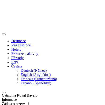
Destinace
Váš zástupce
Hotely
Exkurze a aktivity
Převody
Lety
Čeština
Deutsch
(
Němec
)
English
(
Angličtina
)
Français
(
Francouzština
)
Español
(
Španělský
)
Catalonia Royal Bávaro
Informace
Žádost o rezervaci