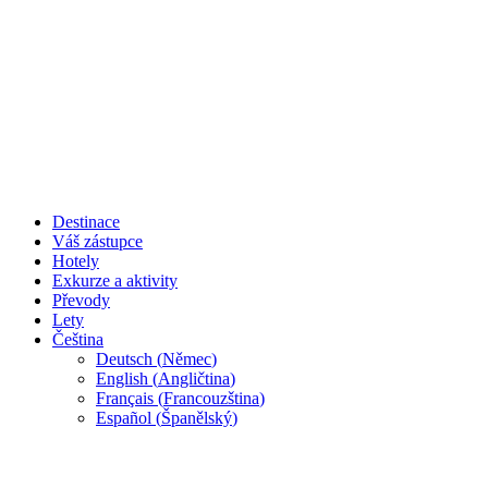
Destinace
Váš zástupce
Hotely
Exkurze a aktivity
Převody
Lety
Čeština
Deutsch
(
Němec
)
English
(
Angličtina
)
Français
(
Francouzština
)
Español
(
Španělský
)