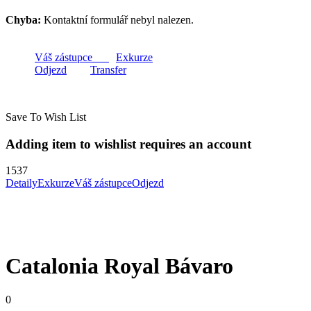
Chyba:
Kontaktní formulář nebyl nalezen.
Váš zástupce
Exkurze
Odjezd
Transfer
Save To Wish List
Adding item to wishlist requires an account
1537
Detaily
Exkurze
Váš zástupce
Odjezd
Catalonia Royal Bávaro
0