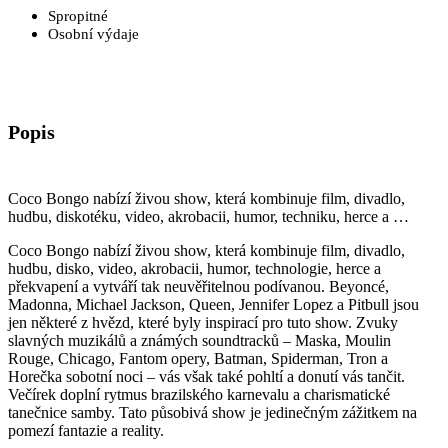
Spropitné
Osobní výdaje
Popis
Coco Bongo nabízí živou show, která kombinuje film, divadlo,
hudbu, diskotéku, video, akrobacii, humor, techniku, herce a …
Coco Bongo nabízí živou show, která kombinuje film, divadlo,
hudbu, disko, video, akrobacii, humor, technologie, herce a
překvapení a vytváří tak neuvěřitelnou podívanou. Beyoncé,
Madonna, Michael Jackson, Queen, Jennifer Lopez a Pitbull jsou
jen některé z hvězd, které byly inspirací pro tuto show. Zvuky
slavných muzikálů a známých soundtracků – Maska, Moulin
Rouge, Chicago, Fantom opery, Batman, Spiderman, Tron a
Horečka sobotní noci – vás však také pohltí a donutí vás tančit.
Večírek doplní rytmus brazilského karnevalu a charismatické
tanečnice samby. Tato působivá show je jedinečným zážitkem na
pomezí fantazie a reality.