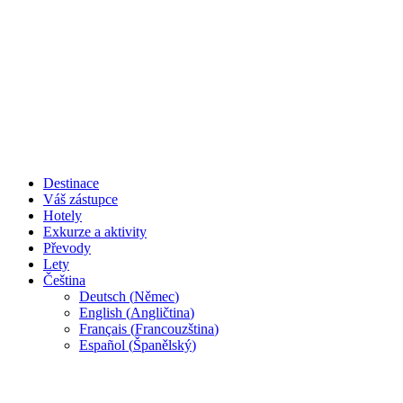
Destinace
Váš zástupce
Hotely
Exkurze a aktivity
Převody
Lety
Čeština
Deutsch
(
Němec
)
English
(
Angličtina
)
Français
(
Francouzština
)
Español
(
Španělský
)