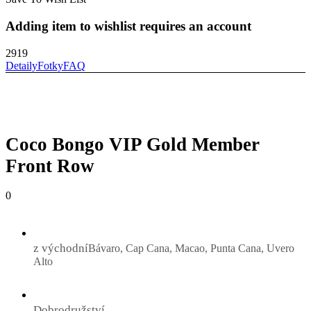
Adding item to wishlist requires an account
2919
Detaily
Fotky
FAQ
Coco Bongo VIP Gold Member
Front Row
0
z východní
Bávaro, Cap Cana, Macao, Punta Cana, Uvero
Alto
Dobrodružství