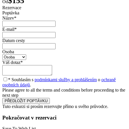
$155
Od
Rezervace
Poptávka
Název
*
E-mail
*
Datum cesty
Osoba
Váš dotaz
*
* Souhlasím s
podmínkami služby a prohlášením
o
ochraně
osobních údajů
.
Please agree to all the terms and conditions before proceeding to the
next step
Tuto exkurzi si prosím rezervujte přímo u svého průvodce.
Pokračovat v rezervaci
Save To Wish List