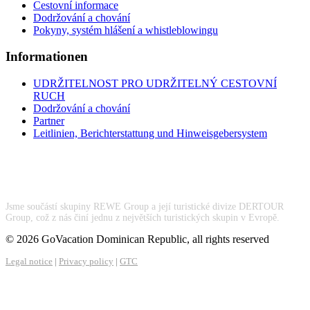
Cestovní informace
Dodržování a chování
Pokyny, systém hlášení a whistleblowingu
Informationen
UDRŽITELNOST PRO UDRŽITELNÝ CESTOVNÍ
RUCH
Dodržování a chování
Partner
Leitlinien, Berichterstattung und Hinweisgebersystem
Jsme součástí skupiny REWE Group a její turistické divize DERTOUR
Group, což z nás činí jednu z největších turistických skupin v Evropě.
© 2026 GoVacation Dominican Republic, all rights reserved
Legal notice
|
Privacy policy
|
GTC