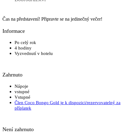
Čas na představení! Připravte se na jedinečný večer!
Informace
Po celý rok
4 hodiny
Vyzvednutí v hotelu
Zahrnuto
Nápoje
vstupné
Vstupné
Člen Coco Bongo Gold je k dispozici/rezervovatelný za
příplatek
Není zahrnuto