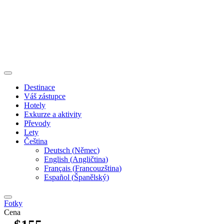
Destinace
Váš zástupce
Hotely
Exkurze a aktivity
Převody
Lety
Čeština
Deutsch
(
Němec
)
English
(
Angličtina
)
Français
(
Francouzština
)
Español
(
Španělský
)
Fotky
Cena