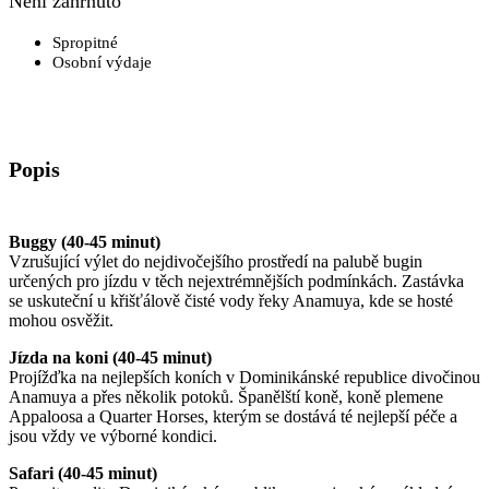
Není zahrnuto
Spropitné
Osobní výdaje
Popis
Buggy (40-45 minut)
Vzrušující výlet do nejdivočejšího prostředí na palubě bugin
určených pro jízdu v těch nejextrémnějších podmínkách. Zastávka
se uskuteční u křišťálově čisté vody řeky Anamuya, kde se hosté
mohou osvěžit.
Jízda na koni (40-45 minut)
Projížďka na nejlepších koních v Dominikánské republice divočinou
Anamuya a přes několik potoků. Španělští koně, koně plemene
Appaloosa a Quarter Horses, kterým se dostává té nejlepší péče a
jsou vždy ve výborné kondici.
Safari (40-45 minut)