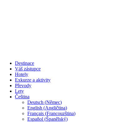
Destinace
Váš zástupce
Hotely
Exkurze a aktivity
Převody
Lety
Čeština
Deutsch
(
Němec
)
English
(
Angličtina
)
Français
(
Francouzština
)
Español
(
Španělský
)