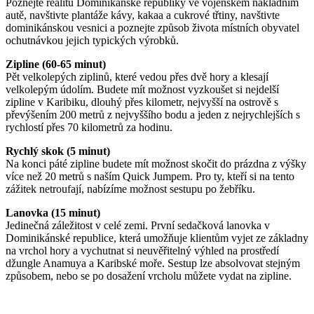
Poznejte realitu Dominikánské republiky ve vojenském nákladním
autě, navštivte plantáže kávy, kakaa a cukrové třtiny, navštivte
dominikánskou vesnici a poznejte způsob života místních obyvatel
ochutnávkou jejich typických výrobků.
Zipline (60-65 minut)
Pět velkolepých ziplinů, které vedou přes dvě hory a klesají
velkolepým údolím. Budete mít možnost vyzkoušet si nejdelší
zipline v Karibiku, dlouhý přes kilometr, nejvyšší na ostrově s
převýšením 200 metrů z nejvyššího bodu a jeden z nejrychlejších s
rychlostí přes 70 kilometrů za hodinu.
Rychlý skok (5 minut)
Na konci páté zipline budete mít možnost skočit do prázdna z výšky
více než 20 metrů s naším Quick Jumpem. Pro ty, kteří si na tento
zážitek netroufají, nabízíme možnost sestupu po žebříku.
Lanovka (15 minut)
Jedinečná záležitost v celé zemi. První sedačková lanovka v
Dominikánské republice, která umožňuje klientům vyjet ze základny
na vrchol hory a vychutnat si neuvěřitelný výhled na prostředí
džungle Anamuya a Karibské moře. Sestup lze absolvovat stejným
způsobem, nebo se po dosažení vrcholu můžete vydat na zipline.