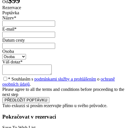
$99
Od
Rezervace
Poptávka
Název
*
E-mail
*
Datum cesty
Osoba
Váš dotaz
*
* Souhlasím s
podmínkami služby a prohlášením
o
ochraně
osobních údajů
.
Please agree to all the terms and conditions before proceeding to the
next step
Tuto exkurzi si prosím rezervujte přímo u svého průvodce.
Pokračovat v rezervaci
Save To Wish List