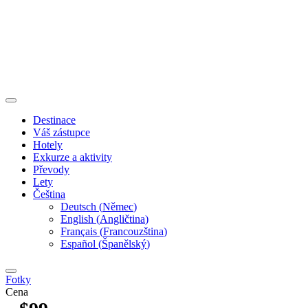
Destinace
Váš zástupce
Hotely
Exkurze a aktivity
Převody
Lety
Čeština
Deutsch
(
Němec
)
English
(
Angličtina
)
Français
(
Francouzština
)
Español
(
Španělský
)
Fotky
Cena