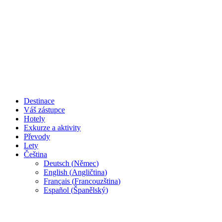
Destinace
Váš zástupce
Hotely
Exkurze a aktivity
Převody
Lety
Čeština
Deutsch
(
Němec
)
English
(
Angličtina
)
Français
(
Francouzština
)
Español
(
Španělský
)