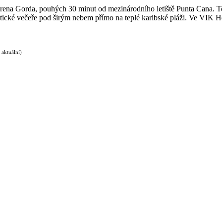
na Gorda, pouhých 30 minut od mezinárodního letiště Punta Cana. Tent
ické večeře pod širým nebem přímo na teplé karibské pláži. Ve VIK Hot
 aktuální)