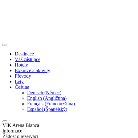
Destinace
Váš zástupce
Hotely
Exkurze a aktivity
Převody
Lety
Čeština
Deutsch
(
Němec
)
English
(
Angličtina
)
Français
(
Francouzština
)
Español
(
Španělský
)
VIK Arena Blanca
Informace
Žádost o rezervaci