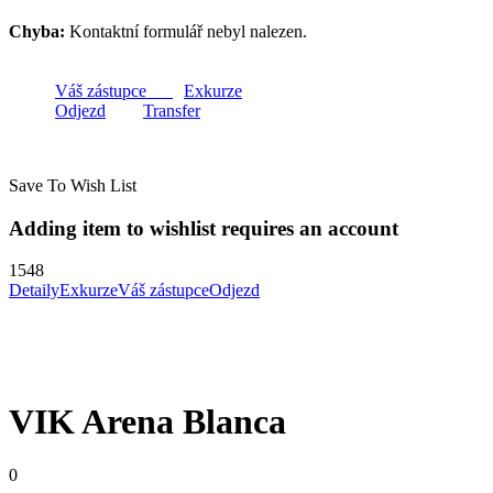
Chyba:
Kontaktní formulář nebyl nalezen.
Váš zástupce
Exkurze
Odjezd
Transfer
Save To Wish List
Adding item to wishlist requires an account
1548
Detaily
Exkurze
Váš zástupce
Odjezd
VIK Arena Blanca
0