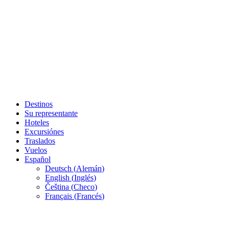
Destinos
Su representante
Hoteles
Excursiónes
Traslados
Vuelos
Español
Deutsch
(
Alemán
)
English
(
Inglés
)
Čeština
(
Checo
)
Français
(
Francés
)