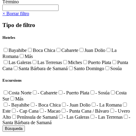
Término
× Borrar filtro
Tipo de filtro
Hoteles
Bayahibe
Boca Chica
Cabarete
Juan Dolio
La
Romana
Más
Las Galeras
Las Terrenas
Miches
Puerto Plata
Punta
Cana
Santa Bárbara de Samaná
Santo Domingo
Sosúa
Excursions
Costa Norte
- Cabarete
- Puerto Plata
- Sosúa
Costa
Sur
Más
- Bayahibe
- Boca Chica
- Juan Dolio
- La Romana
Este
- Cap Cana
- Macao
- Punta Cana / Bávaro
- Uvero
Alto
Península de Samaná
- Las Galeras
- Las Terrenas
-
Santa Bárbara de Samaná