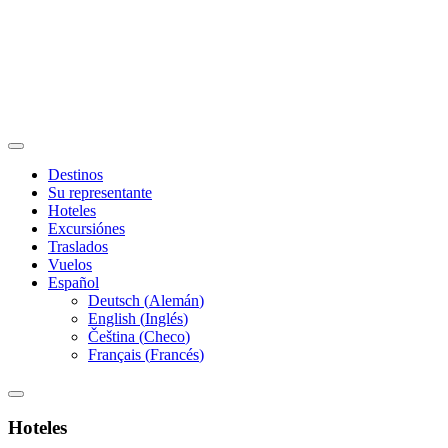
Destinos
Su representante
Hoteles
Excursiónes
Traslados
Vuelos
Español
Deutsch
(
Alemán
)
English
(
Inglés
)
Čeština
(
Checo
)
Français
(
Francés
)
Hoteles