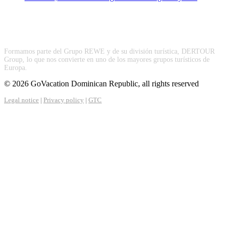
Formamos parte del Grupo REWE y de su división turística, DERTOUR
Group, lo que nos convierte en uno de los mayores grupos turísticos de
Europa.
© 2026 GoVacation Dominican Republic, all rights reserved
Legal notice
|
Privacy policy
|
GTC