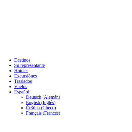
Destinos
Su representante
Hoteles
Excursiónes
Traslados
Vuelos
Español
Deutsch
(
Alemán
)
English
(
Inglés
)
Čeština
(
Checo
)
Français
(
Francés
)