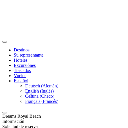
Destinos
Su representante
Hoteles
Excursiónes
Traslados
Vuelos
Español
Deutsch
(
Alemán
)
English
(
Inglés
)
Čeština
(
Checo
)
Français
(
Francés
)
Dreams Royal Beach
Información
Solicitud de reserva