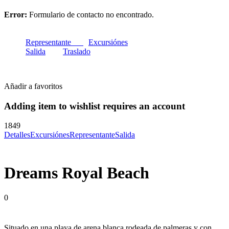
Error:
Formulario de contacto no encontrado.
Representante
Excursiónes
Salida
Traslado
Añadir a favoritos
Adding item to wishlist requires an account
1849
Detalles
Excursiónes
Representante
Salida
Dreams Royal Beach
0
Situado en una playa de arena blanca rodeada de palmeras y con