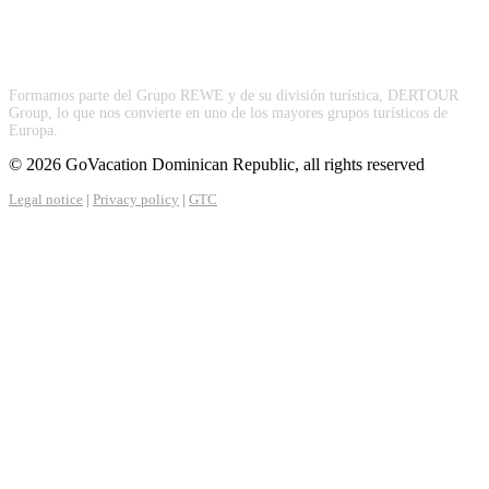
Formamos parte del Grupo REWE y de su división turística, DERTOUR
Group, lo que nos convierte en uno de los mayores grupos turísticos de
Europa.
© 2026 GoVacation Dominican Republic, all rights reserved
Legal notice
|
Privacy policy
|
GTC