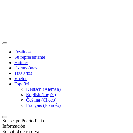
Destinos
Su representante
Hoteles
Excursiónes
Traslados
Vuelos
Español
Deutsch
(
Alemán
)
English
(
Inglés
)
Čeština
(
Checo
)
Français
(
Francés
)
Sunscape Puerto Plata
Información
Solicitud de reserva