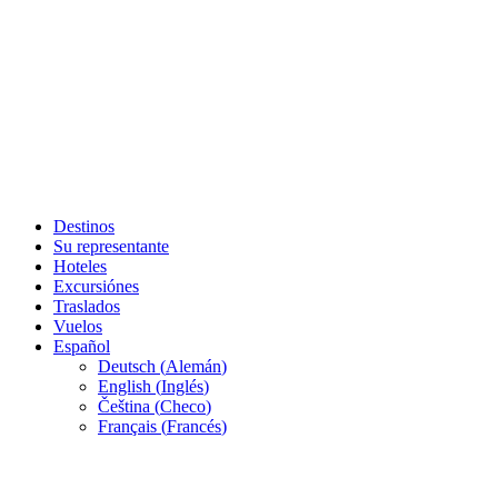
Destinos
Su representante
Hoteles
Excursiónes
Traslados
Vuelos
Español
Deutsch
(
Alemán
)
English
(
Inglés
)
Čeština
(
Checo
)
Français
(
Francés
)