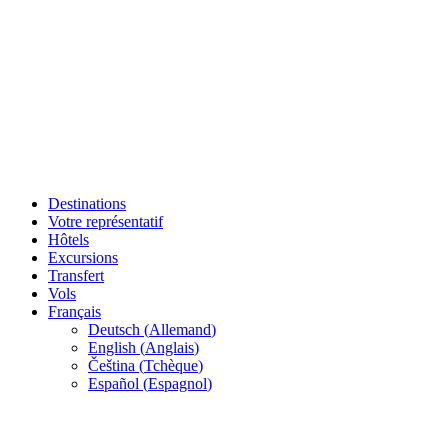
Destinations
Votre représentatif
Hôtels
Excursions
Transfert
Vols
Français
Deutsch
(
Allemand
)
English
(
Anglais
)
Čeština
(
Tchèque
)
Español
(
Espagnol
)