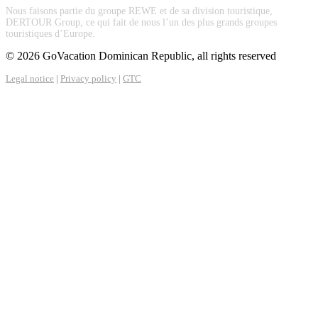
Nous faisons partie du groupe REWE et de sa division touristique,
DERTOUR Group, ce qui fait de nous l’un des plus grands groupes
touristiques d’Europe.
© 2026 GoVacation Dominican Republic, all rights reserved
Legal notice
|
Privacy policy
|
GTC