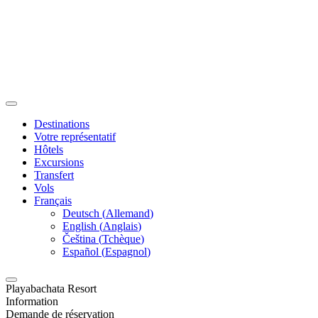
Destinations
Votre représentatif
Hôtels
Excursions
Transfert
Vols
Français
Deutsch
(
Allemand
)
English
(
Anglais
)
Čeština
(
Tchèque
)
Español
(
Espagnol
)
Playabachata Resort
Information
Demande de réservation