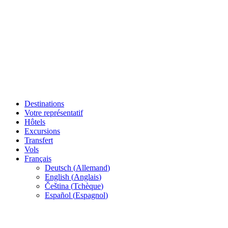
Destinations
Votre représentatif
Hôtels
Excursions
Transfert
Vols
Français
Deutsch
(
Allemand
)
English
(
Anglais
)
Čeština
(
Tchèque
)
Español
(
Espagnol
)