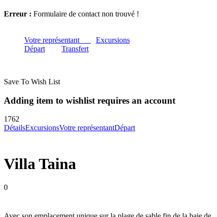
Erreur :
Formulaire de contact non trouvé !
Votre représentant
Excursions
Départ
Transfert
Save To Wish List
Adding item to wishlist requires an account
1762
Détails
Excursions
Votre représentant
Départ
Villa Taina
0
Avec son emplacement unique sur la plage de sable fin de la baie de