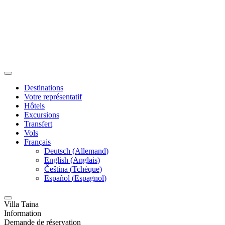
Destinations
Votre représentatif
Hôtels
Excursions
Transfert
Vols
Français
Deutsch
(
Allemand
)
English
(
Anglais
)
Čeština
(
Tchèque
)
Español
(
Espagnol
)
Villa Taina
Information
Demande de réservation