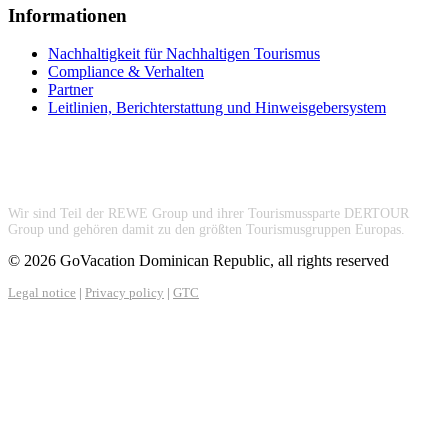
Informationen
Nachhaltigkeit für Nachhaltigen Tourismus
Compliance & Verhalten
Partner
Leitlinien, Berichterstattung und Hinweisgebersystem
Wir sind Teil der REWE Group und ihrer Tourismussparte DERTOUR
Group und gehören damit zu den größten Tourismusgruppen Europas.
© 2026 GoVacation Dominican Republic, all rights reserved
Legal notice
|
Privacy policy
|
GTC