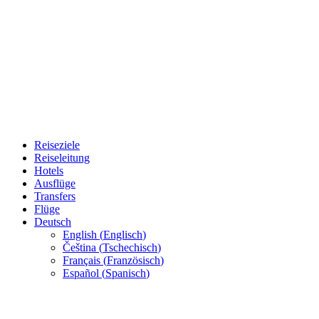
Reiseziele
Reiseleitung
Hotels
Ausflüge
Transfers
Flüge
Deutsch
English
(
Englisch
)
Čeština
(
Tschechisch
)
Français
(
Französisch
)
Español
(
Spanisch
)