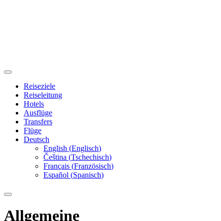
Reiseziele
Reiseleitung
Hotels
Ausflüge
Transfers
Flüge
Deutsch
English
(
Englisch
)
Čeština
(
Tschechisch
)
Français
(
Französisch
)
Español
(
Spanisch
)
Allgemeine