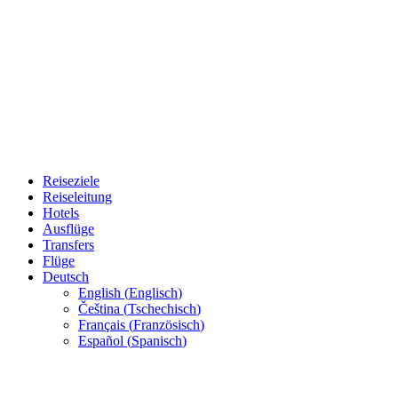
Reiseziele
Reiseleitung
Hotels
Ausflüge
Transfers
Flüge
Deutsch
English
(
Englisch
)
Čeština
(
Tschechisch
)
Français
(
Französisch
)
Español
(
Spanisch
)