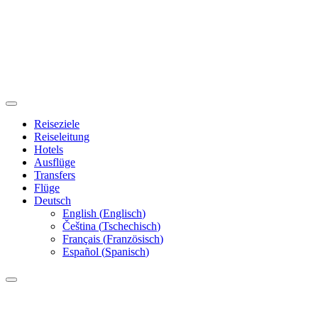
Reiseziele
Reiseleitung
Hotels
Ausflüge
Transfers
Flüge
Deutsch
English
(
Englisch
)
Čeština
(
Tschechisch
)
Français
(
Französisch
)
Español
(
Spanisch
)