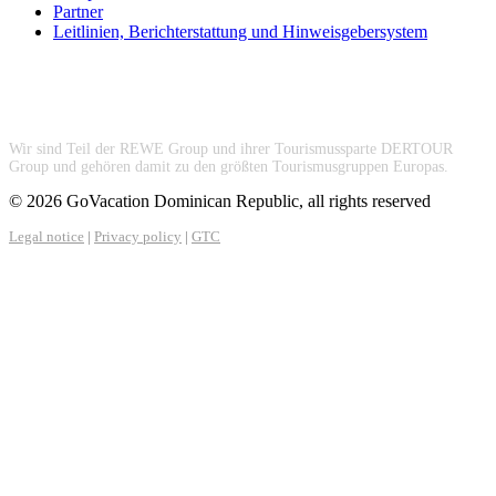
Partner
Leitlinien, Berichterstattung und Hinweisgebersystem
Wir sind Teil der REWE Group und ihrer Tourismussparte DERTOUR
Group und gehören damit zu den größten Tourismusgruppen Europas.
© 2026 GoVacation Dominican Republic, all rights reserved
Legal notice
|
Privacy policy
|
GTC