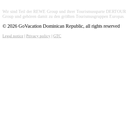
Wir sind Teil der REWE Group und ihrer Tourismussparte DERTOUR
Group und gehören damit zu den größten Tourismusgruppen Europas.
© 2026 GoVacation Dominican Republic, all rights reserved
Legal notice
|
Privacy policy
|
GTC