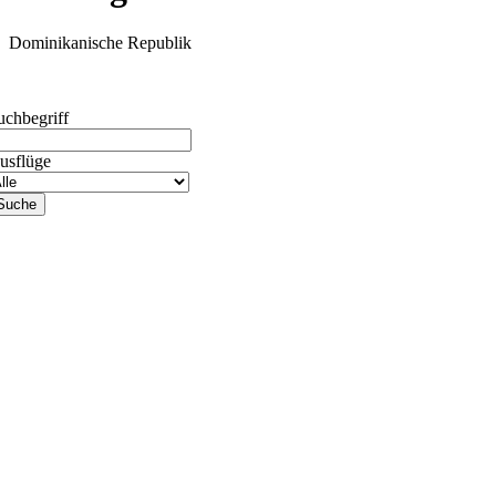
Dominikanische Republik
uchbegriff
usflüge