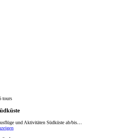
6 tours
üdküste
usflüge und Aktivitäten Südküste ab/bis…
nzeigen