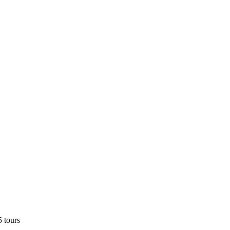
5 tours