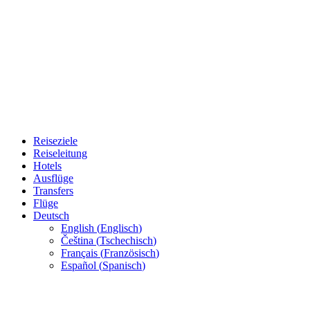
Reiseziele
Reiseleitung
Hotels
Ausflüge
Transfers
Flüge
Deutsch
English
(
Englisch
)
Čeština
(
Tschechisch
)
Français
(
Französisch
)
Español
(
Spanisch
)