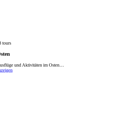
8 tours
sten
usflüge und Aktivitäten im Osten…
nzeigen