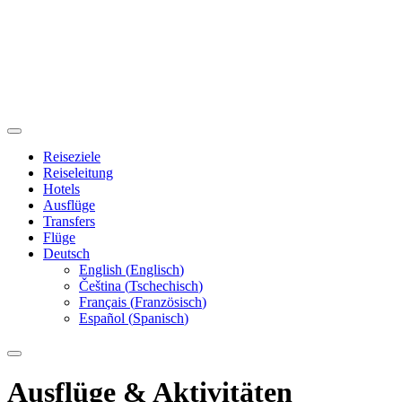
Reiseziele
Reiseleitung
Hotels
Ausflüge
Transfers
Flüge
Deutsch
English
(
Englisch
)
Čeština
(
Tschechisch
)
Français
(
Französisch
)
Español
(
Spanisch
)
Ausflüge & Aktivitäten