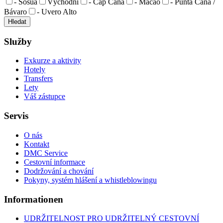
- Sosúa
Východní
- Cap Cana
- Macao
- Punta Cana /
Bávaro
- Uvero Alto
Služby
Exkurze a aktivity
Hotely
Transfers
Lety
Váš zástupce
Servis
O nás
Kontakt
DMC Service
Cestovní informace
Dodržování a chování
Pokyny, systém hlášení a whistleblowingu
Informationen
UDRŽITELNOST PRO UDRŽITELNÝ CESTOVNÍ