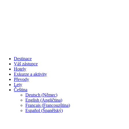
Destinace
Váš zástupce
Hotely
Exkurze a aktivity
Převody
Lety
Čeština
Deutsch
(
Němec
)
English
(
Angličtina
)
Français
(
Francouzština
)
Español
(
Španělský
)