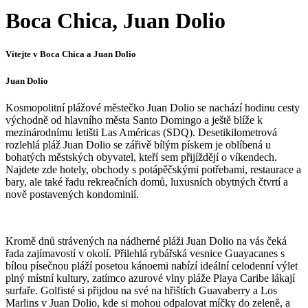
Boca Chica, Juan Dolio
Vítejte v Boca Chica a Juan Dolio
Juan Dolio
Kosmopolitní plážové městečko Juan Dolio se nachází hodinu cesty
východně od hlavního města Santo Domingo a ještě blíže k
mezinárodnímu letišti Las Américas (SDQ). Desetikilometrová
rozlehlá pláž Juan Dolio se zářivě bílým pískem je oblíbená u
bohatých městských obyvatel, kteří sem přijíždějí o víkendech.
Najdete zde hotely, obchody s potápěčskými potřebami, restaurace a
bary, ale také řadu rekreačních domů, luxusních obytných čtvrtí a
nově postavených kondominií.
Kromě dnů strávených na nádherné pláži Juan Dolio na vás čeká
řada zajímavostí v okolí. Přilehlá rybářská vesnice Guayacanes s
bílou písečnou pláží posetou kánoemi nabízí ideální celodenní výlet
plný místní kultury, zatímco azurové vlny pláže Playa Caribe lákají
surfaře. Golfisté si přijdou na své na hřištích Guavaberry a Los
Marlins v Juan Dolio, kde si mohou odpalovat míčky do zeleně, a