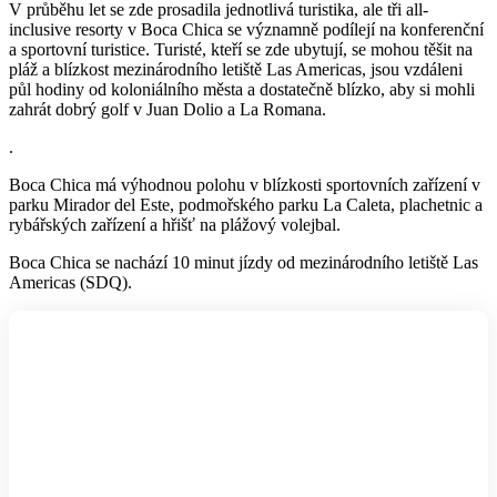
V průběhu let se zde prosadila jednotlivá turistika, ale tři all-
inclusive resorty v Boca Chica se významně podílejí na konferenční
a sportovní turistice. Turisté, kteří se zde ubytují, se mohou těšit na
pláž a blízkost mezinárodního letiště Las Americas, jsou vzdáleni
půl hodiny od koloniálního města a dostatečně blízko, aby si mohli
zahrát dobrý golf v Juan Dolio a La Romana.
.
Boca Chica má výhodnou polohu v blízkosti sportovních zařízení v
parku Mirador del Este, podmořského parku La Caleta, plachetnic a
rybářských zařízení a hřišť na plážový volejbal.
Boca Chica se nachází 10 minut jízdy od mezinárodního letiště Las
Americas (SDQ).