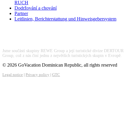
RUCH
Dodržování a chování
Partner
Leitlinien, Berichterstattung und Hinweisgebersystem
Jsme součástí skupiny REWE Group a její turistické divize DERTOUR
Group, což z nás činí jednu z největších turistických skupin v Evropě.
© 2026 GoVacation Dominican Republic, all rights reserved
Legal notice
|
Privacy policy
|
GTC