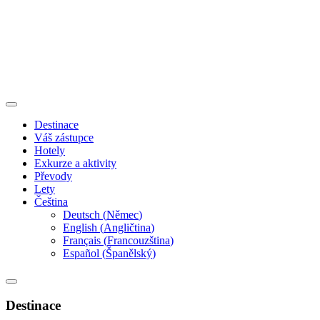
Destinace
Váš zástupce
Hotely
Exkurze a aktivity
Převody
Lety
Čeština
Deutsch
(
Němec
)
English
(
Angličtina
)
Français
(
Francouzština
)
Español
(
Španělský
)
Destinace