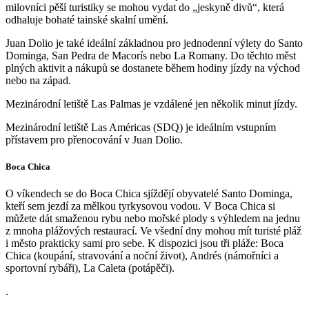
milovníci pěší turistiky se mohou vydat do „jeskyně divů“, která
odhaluje bohaté tainské skalní umění.
Juan Dolio je také ideální základnou pro jednodenní výlety do Santo
Dominga, San Pedra de Macorís nebo La Romany. Do těchto měst
plných aktivit a nákupů se dostanete během hodiny jízdy na východ
nebo na západ.
Mezinárodní letiště Las Palmas je vzdálené jen několik minut jízdy.
Mezinárodní letiště Las Américas (SDQ) je ideálním vstupním
přístavem pro přenocování v Juan Dolio.
Boca Chica
O víkendech se do Boca Chica sjíždějí obyvatelé Santo Dominga,
kteří sem jezdí za mělkou tyrkysovou vodou. V Boca Chica si
můžete dát smaženou rybu nebo mořské plody s výhledem na jednu
z mnoha plážových restaurací. Ve všední dny mohou mít turisté pláž
i město prakticky sami pro sebe. K dispozici jsou tři pláže: Boca
Chica (koupání, stravování a noční život), Andrés (námořníci a
sportovní rybáři), La Caleta (potápěči).
.