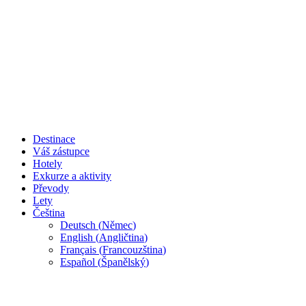
Destinace
Váš zástupce
Hotely
Exkurze a aktivity
Převody
Lety
Čeština
Deutsch
(
Němec
)
English
(
Angličtina
)
Français
(
Francouzština
)
Español
(
Španělský
)