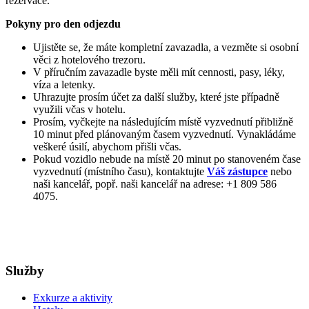
rezervace.
Pokyny pro den odjezdu
Ujistěte se, že máte kompletní zavazadla, a vezměte si osobní
věci z hotelového trezoru.
V příručním zavazadle byste měli mít cennosti, pasy, léky,
víza a letenky.
Uhrazujte prosím účet za další služby, které jste případně
využili včas v hotelu.
Prosím, vyčkejte na následujícím místě vyzvednutí přibližně
10 minut před plánovaným časem vyzvednutí. Vynakládáme
veškeré úsilí, abychom přišli včas.
Pokud vozidlo nebude na místě 20 minut po stanoveném čase
vyzvednutí (místního času), kontaktujte
Váš zástupce
nebo
naši kancelář, popř. naši kancelář na adrese: +1 809 586
4075.
Služby
Exkurze a aktivity