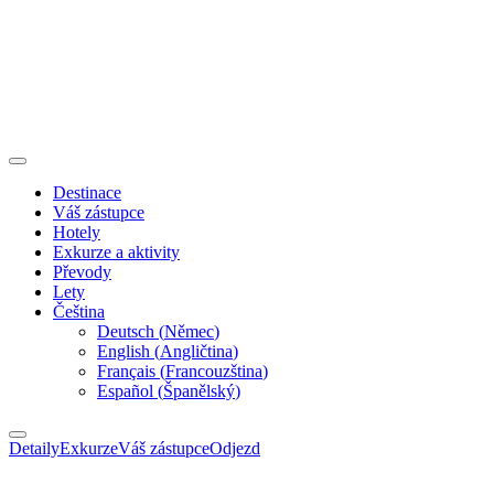
Destinace
Váš zástupce
Hotely
Exkurze a aktivity
Převody
Lety
Čeština
Deutsch
(
Němec
)
English
(
Angličtina
)
Français
(
Francouzština
)
Español
(
Španělský
)
Detaily
Exkurze
Váš zástupce
Odjezd