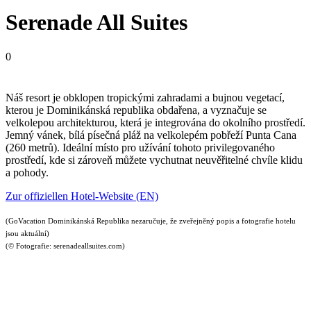
Serenade All Suites
0
Náš resort je obklopen tropickými zahradami a bujnou vegetací,
kterou je Dominikánská republika obdařena, a vyznačuje se
velkolepou architekturou, která je integrována do okolního prostředí.
Jemný vánek, bílá písečná pláž na velkolepém pobřeží Punta Cana
(260 metrů). Ideální místo pro užívání tohoto privilegovaného
prostředí, kde si zároveň můžete vychutnat neuvěřitelné chvíle klidu
a pohody.
Zur offiziellen Hotel-Website (EN)
(GoVacation Dominikánská Republika nezaručuje, že zveřejněný popis a fotografie hotelu
jsou aktuální)
(© Fotografie: serenadeallsuites.com)