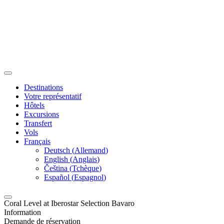
Destinations
Votre représentatif
Hôtels
Excursions
Transfert
Vols
Français
Deutsch
(
Allemand
)
English
(
Anglais
)
Čeština
(
Tchèque
)
Español
(
Espagnol
)
Coral Level at Iberostar Selection Bavaro
Information
Demande de réservation