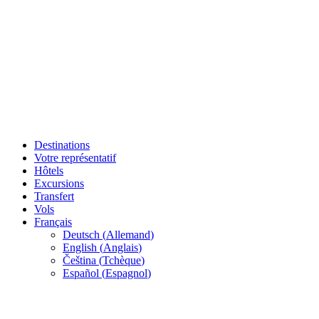
Destinations
Votre représentatif
Hôtels
Excursions
Transfert
Vols
Français
Deutsch
(
Allemand
)
English
(
Anglais
)
Čeština
(
Tchèque
)
Español
(
Espagnol
)