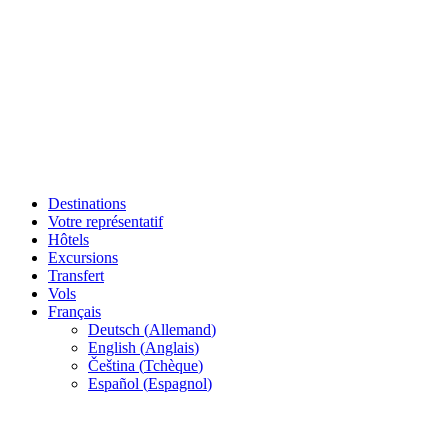
Destinations
Votre représentatif
Hôtels
Excursions
Transfert
Vols
Français
Deutsch
(
Allemand
)
English
(
Anglais
)
Čeština
(
Tchèque
)
Español
(
Espagnol
)