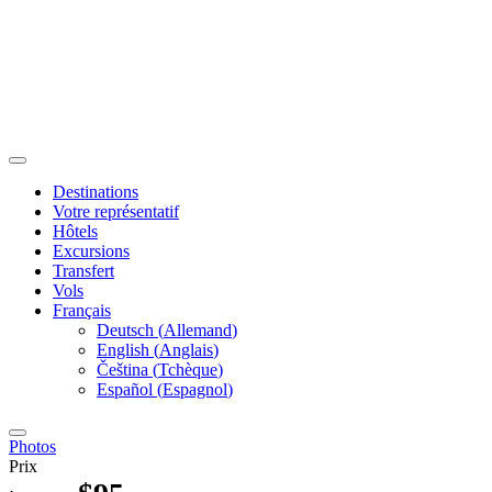
Destinations
Votre représentatif
Hôtels
Excursions
Transfert
Vols
Français
Deutsch
(
Allemand
)
English
(
Anglais
)
Čeština
(
Tchèque
)
Español
(
Espagnol
)
Photos
Prix