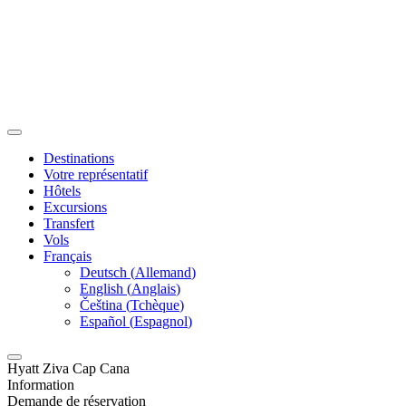
Destinations
Votre représentatif
Hôtels
Excursions
Transfert
Vols
Français
Deutsch
(
Allemand
)
English
(
Anglais
)
Čeština
(
Tchèque
)
Español
(
Espagnol
)
Hyatt Ziva Cap Cana
Information
Demande de réservation