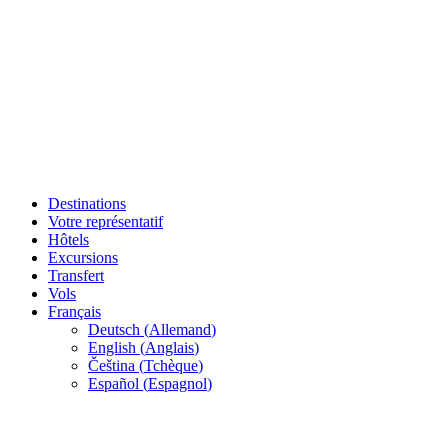
Destinations
Votre représentatif
Hôtels
Excursions
Transfert
Vols
Français
Deutsch
(
Allemand
)
English
(
Anglais
)
Čeština
(
Tchèque
)
Español
(
Espagnol
)