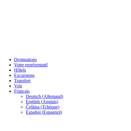
Destinations
Votre représentatif
Hôtels
Excursions
Transfert
Vols
Français
Deutsch
(
Allemand
)
English
(
Anglais
)
Čeština
(
Tchèque
)
Español
(
Espagnol
)