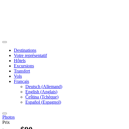
Destinations
Votre représentatif
Hôtels
Excursions
Transfert
Vols
Français
Deutsch
(
Allemand
)
English
(
Anglais
)
Čeština
(
Tchèque
)
Español
(
Espagnol
)
Photos
Prix