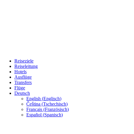
Reiseziele
Reiseleitung
Hotels
Ausflüge
Transfers
Flüge
Deutsch
English
(
Englisch
)
Čeština
(
Tschechisch
)
Français
(
Französisch
)
Español
(
Spanisch
)