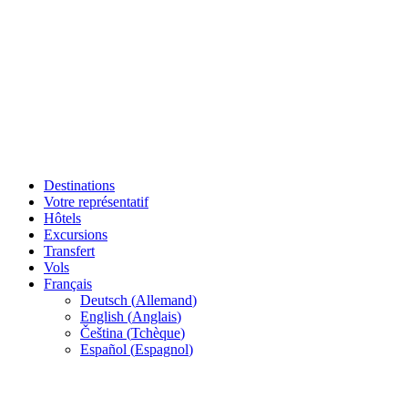
Destinations
Votre représentatif
Hôtels
Excursions
Transfert
Vols
Français
Deutsch
(
Allemand
)
English
(
Anglais
)
Čeština
(
Tchèque
)
Español
(
Espagnol
)