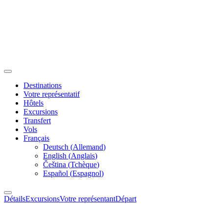
Destinations
Votre représentatif
Hôtels
Excursions
Transfert
Vols
Français
Deutsch
(
Allemand
)
English
(
Anglais
)
Čeština
(
Tchèque
)
Español
(
Espagnol
)
Détails
Excursions
Votre représentant
Départ