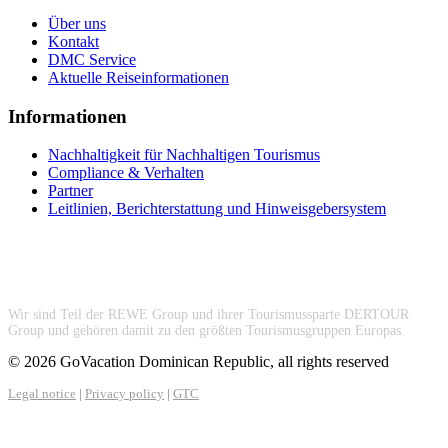
Über uns
Kontakt
DMC Service
Aktuelle Reiseinformationen
Informationen
Nachhaltigkeit für Nachhaltigen Tourismus
Compliance & Verhalten
Partner
Leitlinien, Berichterstattung und Hinweisgebersystem
Wir sind Teil der REWE Group und ihrer Tourismussparte DERTOUR
Group und gehören damit zu den größten Tourismusgruppen Europas.
© 2026 GoVacation Dominican Republic, all rights reserved
Legal notice
|
Privacy policy
|
GTC