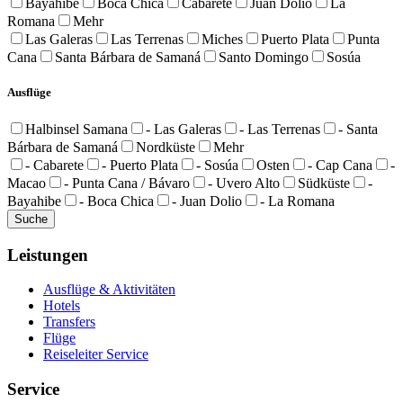
Bayahibe
Boca Chica
Cabarete
Juan Dolio
La
Romana
Mehr
Las Galeras
Las Terrenas
Miches
Puerto Plata
Punta
Cana
Santa Bárbara de Samaná
Santo Domingo
Sosúa
Ausflüge
Halbinsel Samana
- Las Galeras
- Las Terrenas
- Santa
Bárbara de Samaná
Nordküste
Mehr
- Cabarete
- Puerto Plata
- Sosúa
Osten
- Cap Cana
-
Macao
- Punta Cana / Bávaro
- Uvero Alto
Südküste
-
Bayahibe
- Boca Chica
- Juan Dolio
- La Romana
Leistungen
Ausflüge & Aktivitäten
Hotels
Transfers
Flüge
Reiseleiter Service
Service