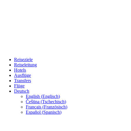
Reiseziele
Reiseleitung
Hotels
Ausflüge
Transfers
Flüge
Deutsch
English
(
Englisch
)
Čeština
(
Tschechisch
)
Français
(
Französisch
)
Español
(
Spanisch
)