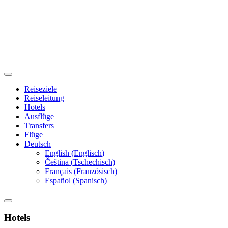
Reiseziele
Reiseleitung
Hotels
Ausflüge
Transfers
Flüge
Deutsch
English
(
Englisch
)
Čeština
(
Tschechisch
)
Français
(
Französisch
)
Español
(
Spanisch
)
Hotels