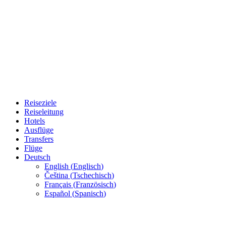
Reiseziele
Reiseleitung
Hotels
Ausflüge
Transfers
Flüge
Deutsch
English
(
Englisch
)
Čeština
(
Tschechisch
)
Français
(
Französisch
)
Español
(
Spanisch
)