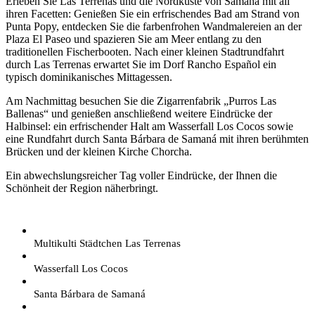
Erleben Sie Las Terrenas und die Nordküste von Samaná mit all
ihren Facetten: Genießen Sie ein erfrischendes Bad am Strand von
Punta Popy, entdecken Sie die farbenfrohen Wandmalereien an der
Plaza El Paseo und spazieren Sie am Meer entlang zu den
traditionellen Fischerbooten. Nach einer kleinen Stadtrundfahrt
durch Las Terrenas erwartet Sie im Dorf Rancho Español ein
typisch dominikanisches Mittagessen.
Am Nachmittag besuchen Sie die Zigarrenfabrik „Purros Las
Ballenas“ und genießen anschließend weitere Eindrücke der
Halbinsel: ein erfrischender Halt am Wasserfall Los Cocos sowie
eine Rundfahrt durch Santa Bárbara de Samaná mit ihren berühmten
Brücken und der kleinen Kirche Chorcha.
Ein abwechslungsreicher Tag voller Eindrücke, der Ihnen die
Schönheit der Region näherbringt.
Multikulti Städtchen Las Terrenas
Wasserfall Los Cocos
Santa Bárbara de Samaná