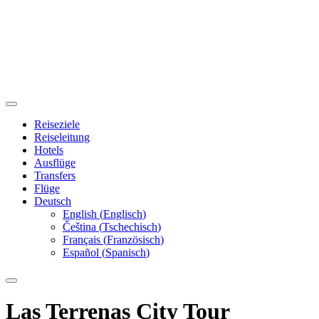
Reiseziele
Reiseleitung
Hotels
Ausflüge
Transfers
Flüge
Deutsch
English
(
Englisch
)
Čeština
(
Tschechisch
)
Français
(
Französisch
)
Español
(
Spanisch
)
Las Terrenas City Tour