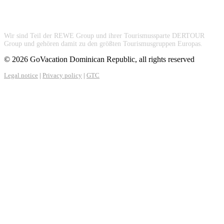
Wir sind Teil der REWE Group und ihrer Tourismussparte DERTOUR
Group und gehören damit zu den größten Tourismusgruppen Europas.
© 2026 GoVacation Dominican Republic, all rights reserved
Legal notice
|
Privacy policy
|
GTC